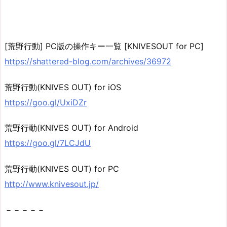
[荒野行動] PC版の操作キー一覧 [KNIVESOUT for PC]
https://shattered-blog.com/archives/36972
荒野行動(KNIVES OUT) for iOS
https://goo.gl/UxiDZr
荒野行動(KNIVES OUT) for Android
https://goo.gl/7LCJdU
荒野行動(KNIVES OUT) for PC
http://www.knivesout.jp/
－－－－－