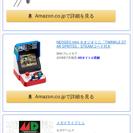
Amazon.co.jpで詳細を見る
NEOGEO mini ネオジオミニ「TWINKLE ST
AR SPRITES」STEAMコード付き
SNKプレイモア
2018年7月発売
40タイトル収録
Amazon.co.jpで詳細を見る
メガドライブミニ
セガゲームス