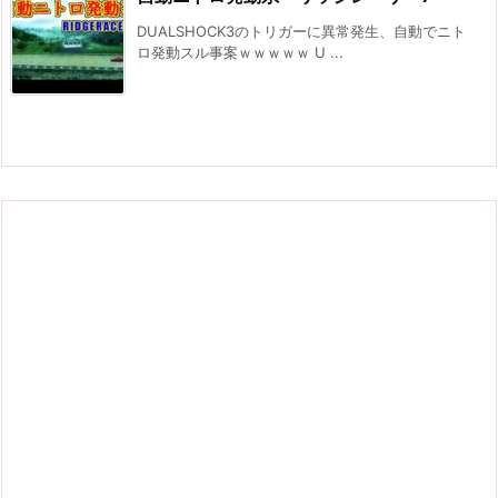
DUALSHOCK3のトリガーに異常発生、自動でニト
ロ発動スル事案ｗｗｗｗｗ U ...