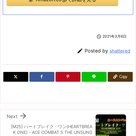

2021年3月6日

Posted by
shattered
Copy

Next
[M25] ハートブレイク・ワン(HEARTBREA
K ONE) - ACE COMBAT 5 THE UNSUNG