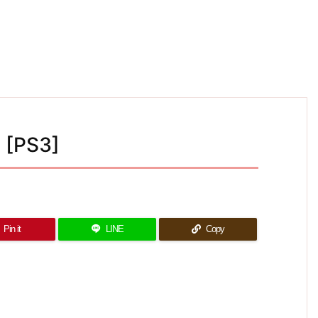
 [PS3]
Pin it
LINE
Copy