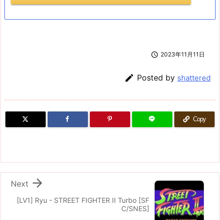

2023年11月11日

Posted by
shattered
Copy

Next
[LV1] Ryu - STREET FIGHTER II Turbo [SF
C/SNES]