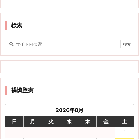
検索
禍憐堕痾
2026年8月
日
月
火
水
木
金
土
1