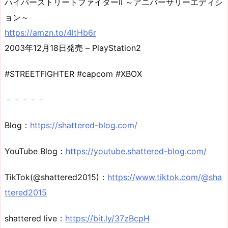
ハイパーストリートファイターII ～アニバーサリーエディシ
ョン～
https://amzn.to/4ltHb6r
2003年12月18日発売 – PlayStation2
#STREETFIGHTER #capcom #XBOX
－－－－－
Blog：
https://shattered-blog.com/
YouTube Blog：
https://youtube.shattered-blog.com/
TikTok(@shattered2015)：
https://www.tiktok.com/@sha
ttered2015
shattered live：
https://bit.ly/37zBcpH