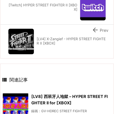
[Twitch] HYPER STREET FIGHTER II [XBO
X]

Prev
[LV4] X-Zangief - HYPER STREET FIGHTE
R II [XBOX]

関連記事
[LV8] 西班牙人地獄 – HYPER STREET FI
GHTER II for [XBOX]
録画：GV-HDREC STREET FIGHTER