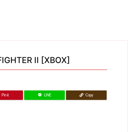
FIGHTER II [XBOX]
Pin it
LINE
Copy