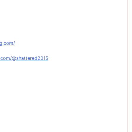
og.com/
k.com/@shattered2015