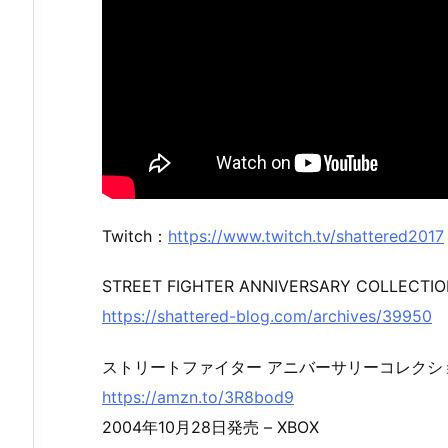
Twitch：
https://www.twitch.tv/shattered2017
STREET FIGHTER ANNIVERSARY COLLECT
https://shattered-blog.com/archives/39950
ストリートファイター アニバーサリーコレクシ
https://amzn.to/3R8bod9
2004年10月28日発売 – XBOX