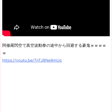
阿修羅閃空で真空波動拳の途中から回避する豪鬼ｗｗｗｗ
ｗ
https://youtu.be/7nTJ8Ne9mUo