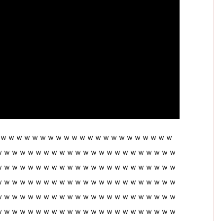
ｗｗｗｗｗｗｗｗｗｗｗｗｗｗｗｗｗｗｗｗｗｗｗｗｗ
ｗｗｗｗｗｗｗｗｗｗｗｗｗｗｗｗｗｗｗｗｗｗｗ
ｗｗｗｗｗｗｗｗｗｗｗｗｗｗｗｗｗｗｗｗｗｗｗ
ｗｗｗｗｗｗｗｗｗｗｗｗｗｗｗｗｗｗｗｗｗｗｗ
ｗｗｗｗｗｗｗｗｗｗｗｗｗｗｗｗｗｗｗｗｗｗｗ
ｗｗｗｗｗｗｗｗｗｗｗｗｗｗｗｗｗｗｗｗｗｗｗ