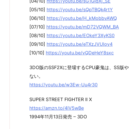
[04/10]
https://youtu.be/sG1GlqXj_SE
[05/10]
https://youtu.be/sQpTBQk4rtY
[06/10]
https://youtu.be/H_kMobbvAWQ
[07/10]
https://youtu.be/mD72VQWM_BA
[08/10]
https://youtu.be/EOkeY3XyKS0
[09/10]
https://youtu.be/eTXzJVUloy4
[10/10]
https://youtu.be/vQDeHeY8sxc
3DO版のSSF2Xに登場するCPU豪鬼は、SS
ない。
https://youtu.be/w3Ew-Uu4r30
SUPER STREET FIGHTER II X
https://amzn.to/4lV5wBe
1994年11月13日発売 – 3DO