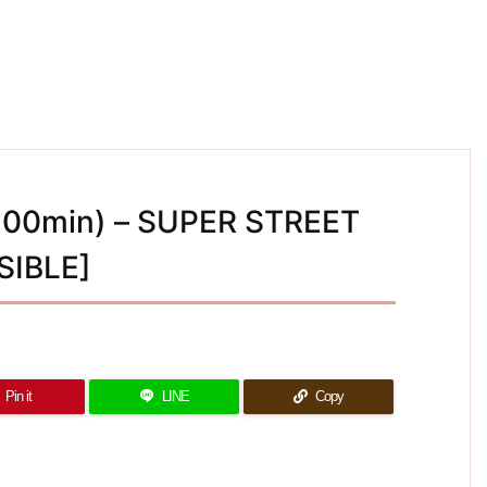
00min) – SUPER STREET
SIBLE]
Pin it
LINE
Copy