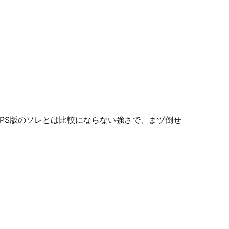
版やPS版のソレとは比較にならない強さで、まヅ倒せ