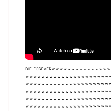
DIE-FOREVERｗｗｗｗｗｗｗｗｗｗｗｗ
ｗｗｗｗｗｗｗｗｗｗｗｗｗｗｗｗｗｗｗｗｗ
ｗｗｗｗｗｗｗｗｗｗｗｗｗｗｗｗｗｗｗｗｗ
ｗｗｗｗｗｗｗｗｗｗｗｗｗｗｗｗｗｗｗｗｗ
ｗｗｗｗｗｗｗｗｗｗｗｗｗｗｗｗｗｗｗｗｗ
ｗｗｗｗｗｗｗｗｗｗｗｗｗｗｗｗｗｗｗｗｗ