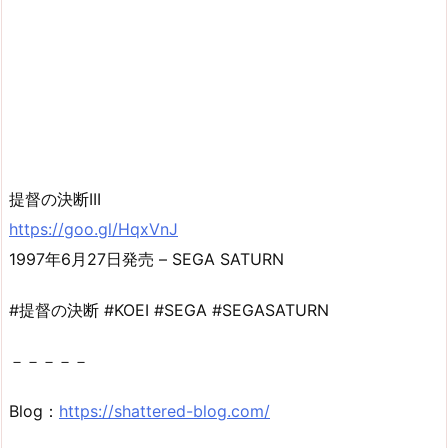
提督の決断III
https://goo.gl/HqxVnJ
1997年6月27日発売 – SEGA SATURN
#提督の決断 #KOEI #SEGA #SEGASATURN
－－－－－
Blog：
https://shattered-blog.com/