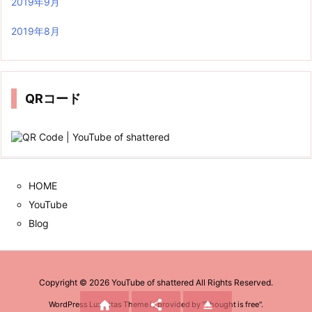
2019年9月
2019年8月
QRコード
HOME
YouTube
Blog
Copyright ©
2026
YouTube of shattered
All Rights Reserved.



WordPress Luxeritas Theme is provided by "
Thought is free
".