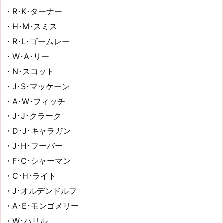
・R･K･ターナー
・H･M･スミス
・R･L･ゴームレー
・W･A･リー
・N･スコット
・J･S･マッケーン
・A･W･フィッチ
・J･J･クラーク
・D･J･キャラガン
・J･H･フーバー
・F･C･シャーマン
・C･H･ライト
・J･オルデンドルフ
・A･E･モンゴメリー
・W･ハリル