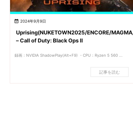

2024年9月9日
Uprising(NUKETOWN2025/ENCORE/MAGMA/
– Call of Duty: Black Ops II
録画：NVIDIA ShadowPlay(Alt+F9) ・CPU：Ryzen 5 560 ...
記事を読む