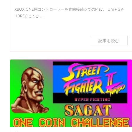
XBOX ONE用コントローラーを青歯接続シてのPlay。 Uni＋GV-
HDRECによる ...
記事を読む