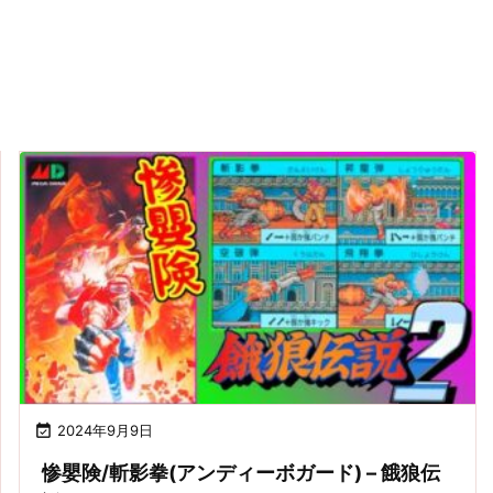

2024年9月9日
惨嬰険/斬影拳(アンディーボガード) – 餓狼伝