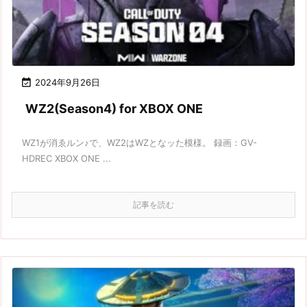

2024年9月26日
WZ2(Season4) for XBOX ONE
WZ1が消ゑルン♪で、WZ2はWZとなッた模様。 録画：GV-
HDREC XBOX ONE ...
記事を読む