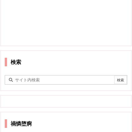
検索
禍憐堕痾